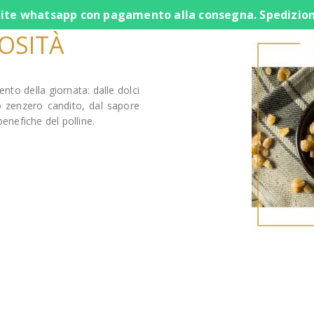
te whatsapp con pagamento alla consegna. Spedizione g
OSITÀ
to della giornata: dalle dolci
o zenzero candito, dal sapore
benefiche del polline.