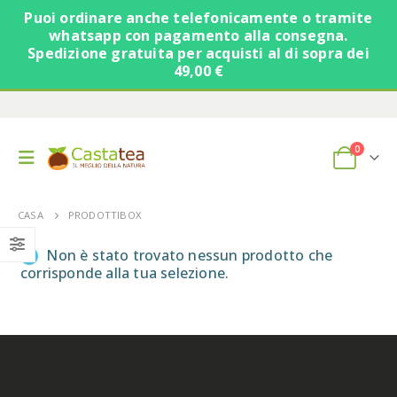
Puoi ordinare anche telefonicamente o tramite
whatsapp con pagamento alla consegna.
Spedizione gratuita per acquisti al di sopra dei
49,00 €
0
CASA
PRODOTTI
BOX
Non è stato trovato nessun prodotto che
corrisponde alla tua selezione.