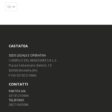
Le
Le
opzioni
opzioni
possono
possono
essere
essere
scelte
scelte
nella
nella
pagina
pagina
del
del
prodotto
prodotto
CASTATEA
SEDE LEGALE E OPERATIVA
I SEMPLICI DEL BENESSERE S.R.L.S.
Piazza Sebastiano Bartoli, 10
83048 Montella (AV)
P.IVA 03181210646
CONTATTI
PARTITA IVA
03181210646
TELEFONO
08271830084