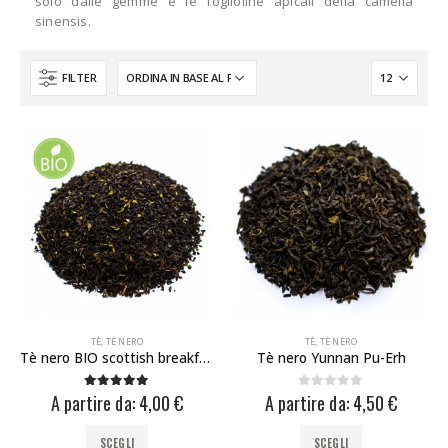
solo dalle gemme e le foglioline apicali della camelia
sinensis.
FILTER
TÈ
,
TÈ NERO
TÈ
,
TÈ NERO
Tè nero BIO scottish breakfast
Tè nero Yunnan Pu-Erh
A partire da:
4,00
€
A partire da:
4,50
€
5.00
Su 5
0
Su 5
Questo
Questo
SCEGLI
SCEGLI