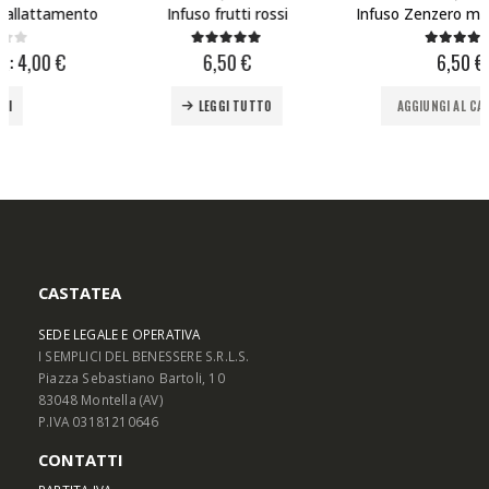
Infuso frutti rossi
Infuso Zenzero mela e limone
6,50
€
6,50
€
5.00
Su 5
5.00
Su 5
LEGGI TUTTO
AGGIUNGI AL CARRELLO
CASTATEA
SEDE LEGALE E OPERATIVA
I SEMPLICI DEL BENESSERE S.R.L.S.
Piazza Sebastiano Bartoli, 10
83048 Montella (AV)
P.IVA 03181210646
CONTATTI