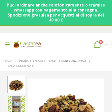
Puoi ordinare anche telefonicamente o tramite
whatsapp con pagamento alla consegna.
Spedizione gratuita per acquisti al di sopra dei
49,00 €
0
CASA
PRODOTTI
INFUSI E TISANE
,
TISANE FUNZIONALI
TISANA BONNE NUIT