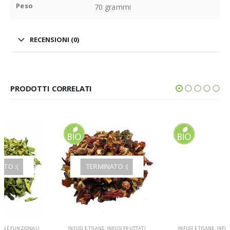
Peso
70 grammi
RECENSIONI (0)
PRODOTTI CORRELATI
ESAURITO
TERMINATO :(
INFUSI E TISANE
,
INFUSI FRUTTATI
INFUSI E TISANE
,
INFUSI FRUTTATI