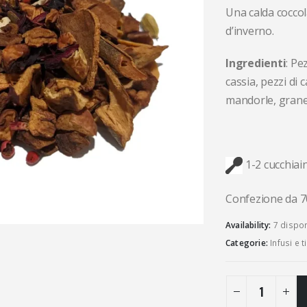
Una calda coccol
d’inverno.
Ingredienti
: Pe
cassia, pezzi di 
mandorle, grane
1-2 cucchiai
Confezione da 70
Availability:
7 dispon
Categorie:
Infusi e 