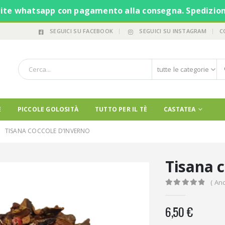
te whatsapp con pagamento alla consegna. Spedizione g
SEGUICI SU FACEBOOK
SEGUICI SU INSTAGRAM
C
tutte le categorie
E
PICCOLE GOLOSITÀ
TUTTO PER IL TÈ
CASTATEA
TISANA COCCOLE D’INVERNO
Tisana c
( An
0
Di 5
6,50
€