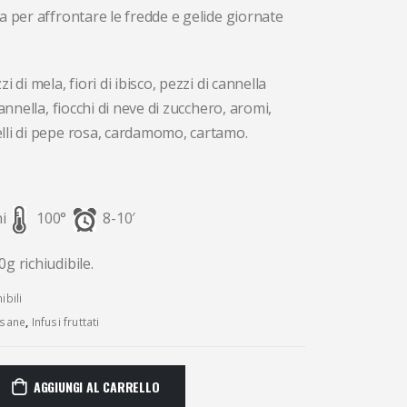
a per affrontare le fredde e gelide giornate
zzi di mela, fiori di ibisco, pezzi di cannella
cannella, fiocchi di neve di zucchero, aromi,
lli di pepe rosa, cardamomo, cartamo.
ni
100°
8-10′
g richiudibile.
ibili
tisane
,
Infusi fruttati
AGGIUNGI AL CARRELLO