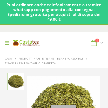
Puoi ordinare anche telefonicamente o tramite
whatsapp con pagamento alla consegna.
Spedizione gratuita per acquisti al di sopra dei
49,00 €
0
CASA
PRODOTTI
INFUSI E TISANE
,
TISANE FUNZIONALI
TISANA LASSATIVA TAGLIO GRANETTA