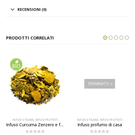
RECENSIONI (0)
PRODOTTI CORRELATI
ESAURITO
TERMINATO :(
INFUSI E TISANE
,
INFUSI FRUTTATI
INFUSI E TISANE
,
INFUSI FRUTTATI
Infuso Curcuma Zenzero e fave di cacao
Infuso profumo di casa