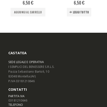
6,50
€
6,50
€
0
Su 5
0
Su 5
AGGIUNGI AL CARRELLO
LEGGI TUTTO
CASTATEA
SEDE LEGALE E OPERATIVA
I SEMPLICI DEL BENESSERE S.R.L.S.
Piazza Sebastiano Bartoli, 10
83048 Montella (AV)
P.IVA 03181210646
CONTATTI
PARTITA IVA
03181210646
TELEFONO